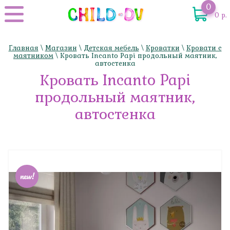
0
0 р.
Главная
\
Магазин
\
Детская мебель
\
Кроватки
\
Кровати с
маятником
\ Кровать Incanto Papi продольный маятник,
автостенка
Кровать Incanto Papi
продольный маятник,
автостенка
new!