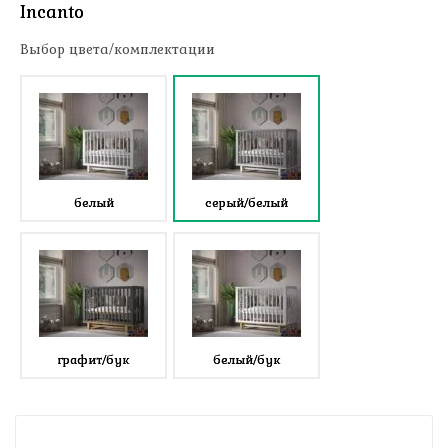
Incanto
Выбор цвета/комплектации
белый
серый/белый
графит/бук
белый/бук