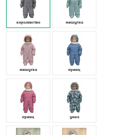
королевство
мишутка
мишутка
принц
принц
умка