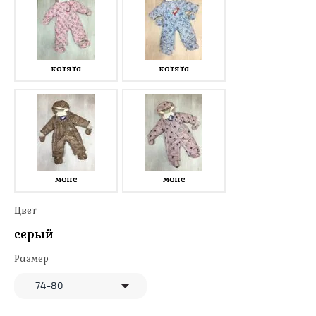
котята
котята
мопс
мопс
Цвет
серый
Размер