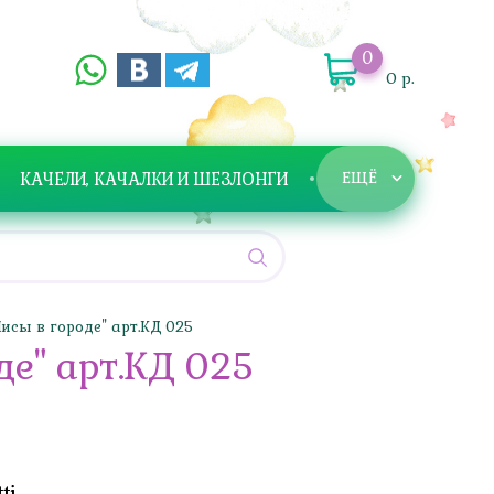
0
0 р.
ЕЩЁ
КАЧЕЛИ, КАЧАЛКИ И ШЕЗЛОНГИ
сы в городе" арт.КД 025
е" арт.КД 025
ti