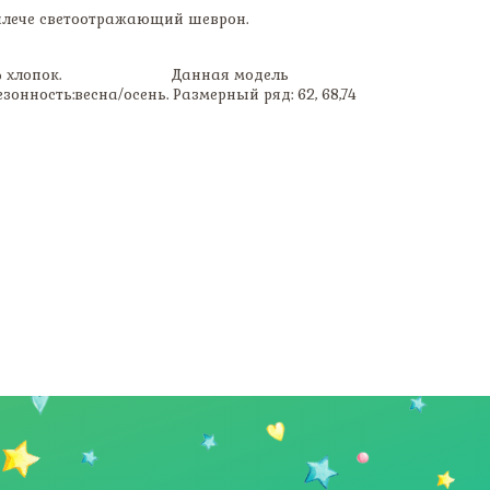
 плече светоотражающий шеврон.
пенье 100% хлопок. Данная модель
сть:весна/осень. Размерный ряд: 62, 68,74