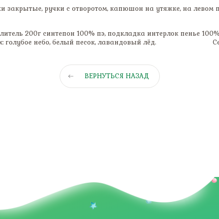
ки закрытые, ручки с отворотом, капюшон на утяжке, на левом
утеплитель 200г синтепон 100% пэ, подкладка интерлок 
тах: голубое небо, белый песок, лавандовый лёд. Сезонно
ВЕРНУТЬСЯ НАЗАД