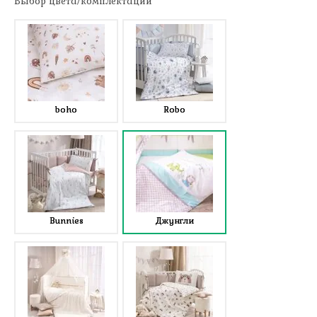
Выбор цвета/комплектации
boho
Robo
Bunnies
Джунгли