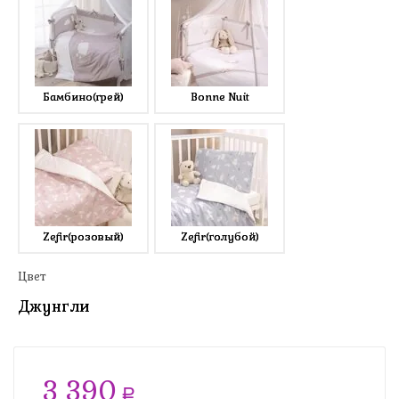
Бамбино(грей)
Bonne Nuit
Zefir(розовый)
Zefir(голубой)
Цвет
Джунгли
3 390
a