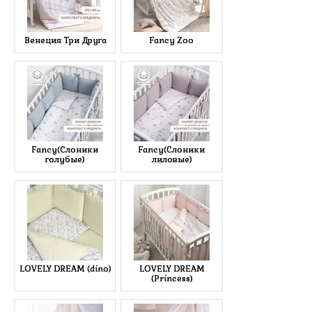
Венеция Три Друга
Fancy Zoo
Fancy(Слоники
Fancy(Слоники
голубые)
лиловые)
LOVELY DREAM (dino)
LOVELY DREAM
(Princess)